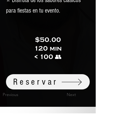
⭐ Disfruta de los sabores clásicos
para fiestas en tu evento.
$50.00
120 min
< 100 👥
Reservar
Previous
Next
Asi sea que decidas no utilizar mis
servicios, recuerda que la vida es muy